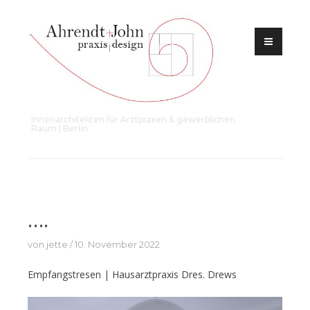
Zum
Inhalt
springen
Innenarchitekten für Arztpraxen & gewerblichen
Raum | Berlin
PROJEKTFOTOS
….
von
jette
10. November 2022
Empfangstresen | Hausarztpraxis Dres. Drews