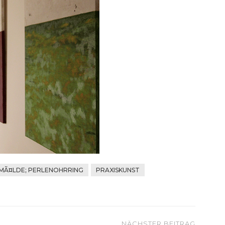
MÃ¤LDE; PERLENOHRRING
PRAXISKUNST
NÄCHSTER BEITRAG