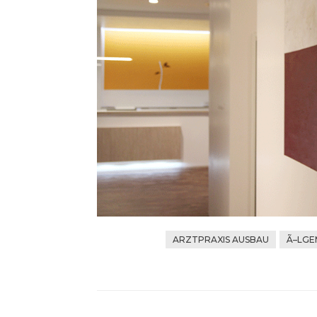
ARZTPRAXIS AUSBAU
Ã–LGE
Beitragsnavigation