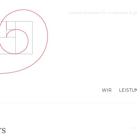
Innenarchitekten für Arztpraxen & g
WIR
LEISTU
 | DESIGN | DEKO
rs