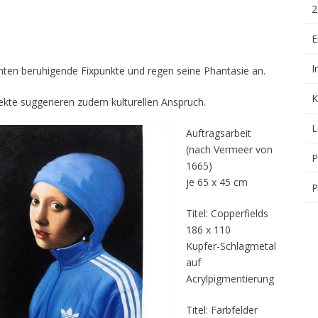
2
E
I
ten beruhigende Fixpunkte und regen seine Phantasie an.
K
kte suggerieren zudem kulturellen Anspruch.
L
Auftragsarbeit
(nach Vermeer von
P
1665)
je 65 x 45 cm
P
Titel: Copperfields
186 x 110
Kupfer-Schlagmetal
auf
Acrylpigmentierung
Titel: Farbfelder